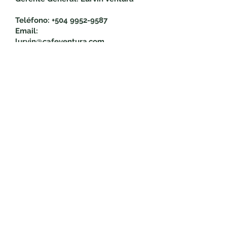
Teléfono:
+504 9952-9587
Email:
lurvin@cafeventura.com
Trade: Jeny Echeverria
Teléfono:
+504 9754-7009
Email:
tradecafeventura@cafeventura.co
m
Reciba las últimas noticias y
actualizaciones